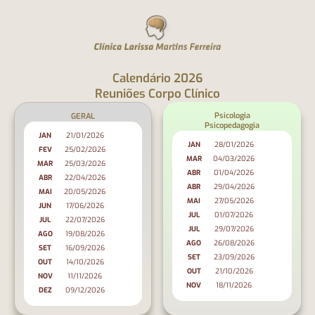
o
conteúdo
Calendário 2026
Reuniões Corpo Clínico
Psicologia
GERAL
Psicopedagogia
JAN
21/01/2026
JAN
28/01/2026
FEV
25/02/2026
MAR
04/03/2026
MAR
25/03/2026
ABR
01/04/2026
ABR
22/04/2026
ABR
29/04/2026
MAI
20/05/2026
MAI
27/05/2026
JUN
17/06/2026
JUL
01/07/2026
JUL
22/07/2026
JUL
29/07/2026
AGO
19/08/2026
AGO
26/08/2026
SET
16/09/2026
SET
23/09/2026
OUT
14/10/2026
OUT
21/10/2026
NOV
11/11/2026
NOV
18/11/2026
DEZ
09/12/2026