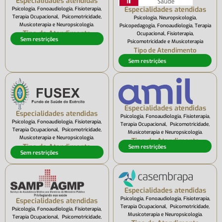
Especialidades atendidas
Especialidades atendidas
Psicologia, Fonoaudiologia, Fisioterapia,
Terapia Ocupacional, Psicomotricidade,
Psicologia, Neuropsicologia,
Musicoterapia e Neuropsicologia.
Psicopedagogia, Fonoaudiologia, Terapia
Tipo de Atendimento
Ocupacional, Fisioterapia,
Sem restrições
Psicomotricidade e Musicoterapia
Tipo de Atendimento
Sem restrições
Especialidades atendidas
Especialidades atendidas
Psicologia, Fonoaudiologia, Fisioterapia,
Psicologia, Fonoaudiologia, Fisioterapia,
Terapia Ocupacional, Psicomotricidade,
Terapia Ocupacional, Psicomotricidade,
Musicoterapia e Neuropsicologia.
Musicoterapia e Neuropsicologia.
Tipo de Atendimento
Tipo de Atendimento
Sem restrições
Sem restrições
Especialidades atendidas
Psicologia, Fonoaudiologia, Fisioterapia,
Especialidades atendidas
Terapia Ocupacional, Psicomotricidade,
Psicologia, Fonoaudiologia, Fisioterapia,
Musicoterapia e Neuropsicologia.
Terapia Ocupacional, Psicomotricidade,